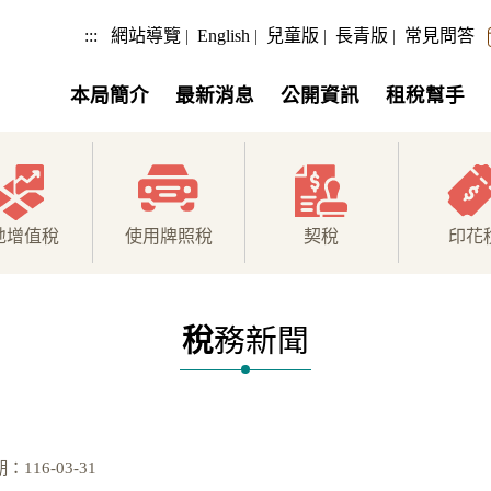
:::
網站導覽
|
English
|
兒童版
|
長青版
|
常見問答
本局簡介
最新消息
公開資訊
租稅幫手
地增值稅
使用牌照稅
契稅
印花
稅
務新聞
116-03-31