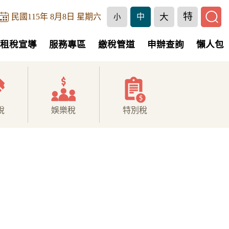
特
大
民國115年 8月8日 星期六
中
小
租稅宣導
服務專區
繳稅管道
申辦查詢
懶人包
稅
娛樂稅
特別稅