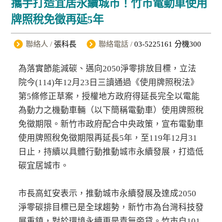
攜手打造宜居永續城市！竹市電動車使用
牌照稅免徵再延5年
聯絡人 /
張科長
聯絡電話 /
03-5225161 分機300
為落實節能減碳、邁向2050淨零排放目標，立法
院今(114)年12月23日三讀通過《使用牌照稅法》
第5條修正草案，授權地方政府得延長完全以電能
為動力之機動車輛（以下簡稱電動車）使用牌照稅
免徵期限。新竹市政府配合中央政策，宣布電動車
使用牌照稅免徵期限再延長5年，至119年12月31
日止，持續以具體行動推動城市永續發展，打造低
碳宜居城市。
市長高虹安表示，推動城市永續發展及達成2050
淨零碳排目標已是全球趨勢，新竹市為台灣科技發
展重鎮，對於環境永續更是責無旁貸。竹市自101