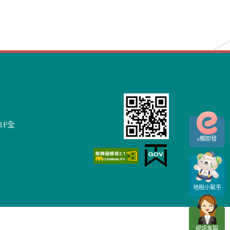
1F全
e觸即發
地稅小幫手
視訊客服