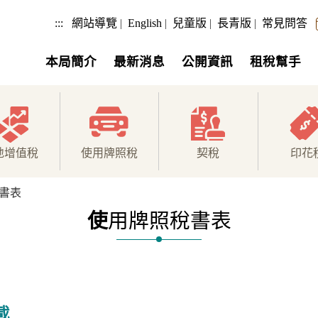
:::
網站導覽
|
English
|
兒童版
|
長青版
|
常見問答
本局簡介
最新消息
公開資訊
租稅幫手
地增值稅
使用牌照稅
契稅
印花
書表
使
用牌照稅書表
載