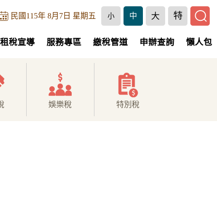
特
大
民國115年 8月7日 星期五
中
小
租稅宣導
服務專區
繳稅管道
申辦查詢
懶人包
稅
娛樂稅
特別稅