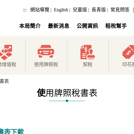
:::
網站導覽
|
English
|
兒童版
|
長青版
|
常見問答
本局簡介
最新消息
公開資訊
租稅幫手
地增值稅
使用牌照稅
契稅
印花
書表
使
用牌照稅書表
書表下載