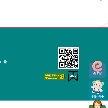
1F全
e觸即發
地稅小幫手