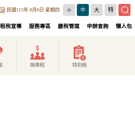
特
大
民國115年 8月6日 星期四
中
小
租稅宣導
服務專區
繳稅管道
申辦查詢
懶人包
稅
娛樂稅
特別稅