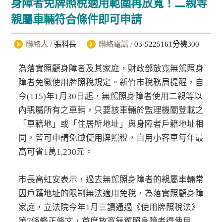
身障者免牌照稅適用範圍再放寬！二親等
親屬車輛符合條件即可申請
聯絡人 /
張科長
聯絡電話 /
03-5225161分機300
為落實照顧身障者及其家庭，財政部放寬無駕照身
障者免徵使用牌照稅規定。新竹市稅務局提醒，自
今(115)年1月30日起，無駕照身障者使用二親等以
內親屬所有之車輛，只要該車輛於監理機關登載之
「車籍地」或「住居所地址」與身障者戶籍地址相
同，皆可申請免徵使用牌照稅，自用小客車每年最
高可省1萬1,230元。
市長高虹安表示，過去無駕照身障者的親屬車輛常
因戶籍地址的限制無法適用免稅，為落實照顧身障
家庭，立法院今年1月三讀通過《使用牌照稅法》
第7條修正條文，首度放寬無駕照身障者得使用