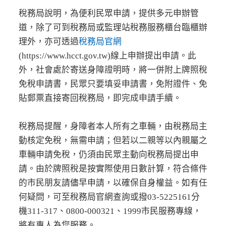
稅務局說明，為便利民眾申請，提供多元申辦管
道，除了可到稅務局或監理站稅務服務櫃台臨櫃辦
理外，亦可透過
稅務局官網
(https://www.hcct.gov.tw)線上申辦提出申請。此
外，社會處於寄送身障證明時，將一併附上牌照稅
免稅申請書，民眾只要填妥申請書，免附證件、免
貼郵票直接寄回稅務局，即完成申請手續。
稅務局提醒，身障者本人所有之車輛，由稅務局主
動核定免稅，無需申請；但若以二親等以內親屬之
車輛申請免稅，仍須由民眾主動向稅務局提出申
請。由於牌照稅是按實際使用日數計算，符合條件
的市民朋友請儘早申請，以確保自身權益。如有任
何疑問，可至稅務局官網查詢或撥03-5225161分
機311-317、0800-000321、1999市民服務專線，
將有專人為您服務。