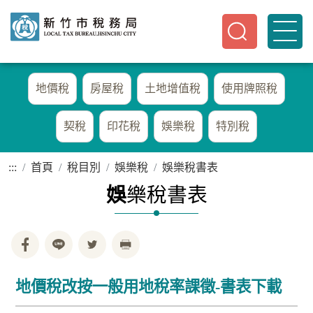
地價稅
房屋稅
土地增值稅
使用牌照稅
契稅
印花稅
娛樂稅
特別稅
:::
首頁
稅目別
娛樂稅
娛樂稅書表
娛
樂稅書表
地價稅改按一般用地稅率課徵-書表下載