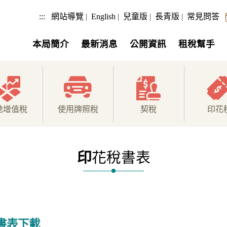
:::
網站導覽
|
English
|
兒童版
|
長青版
|
常見問答
本局簡介
最新消息
公開資訊
租稅幫手
地增值稅
使用牌照稅
契稅
印花
印
花稅書表
書表下載