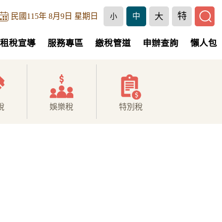
特
大
民國115年 8月9日 星期日
中
小
租稅宣導
服務專區
繳稅管道
申辦查詢
懶人包
稅
娛樂稅
特別稅