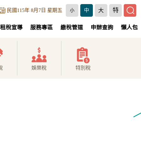
特
大
民國115年 8月7日 星期五
中
小
租稅宣導
服務專區
繳稅管道
申辦查詢
懶人包
稅
娛樂稅
特別稅