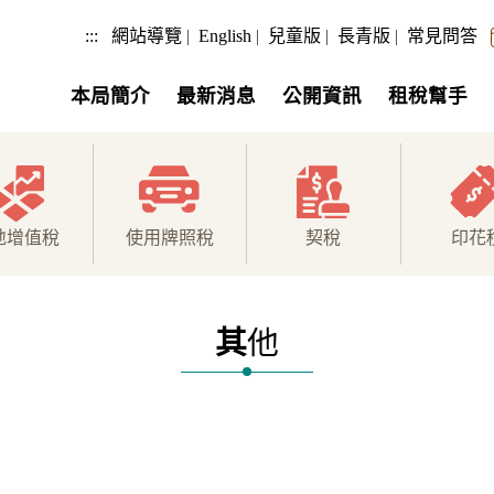
:::
網站導覽
|
English
|
兒童版
|
長青版
|
常見問答
本局簡介
最新消息
公開資訊
租稅幫手
地增值稅
使用牌照稅
契稅
印花
其
他