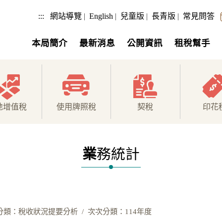
:::
網站導覽
|
English
|
兒童版
|
長青版
|
常見問答
本局簡介
最新消息
公開資訊
租稅幫手
地增值稅
使用牌照稅
契稅
印花
業
務統計
分類：稅收狀況提要分析
次次分類：114年度