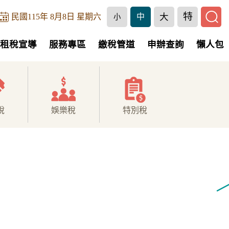
特
大
民國115年 8月8日 星期六
中
小
租稅宣導
服務專區
繳稅管道
申辦查詢
懶人包
稅
娛樂稅
特別稅