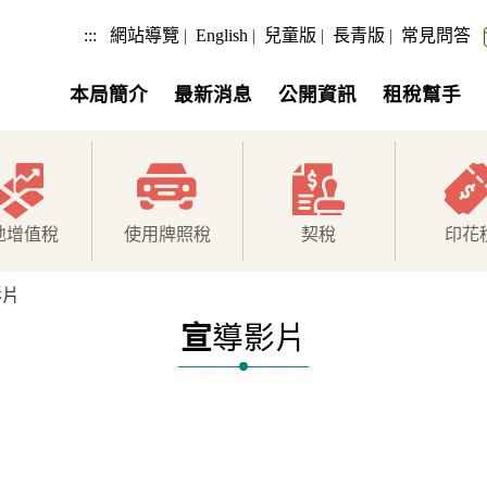
:::
網站導覽
|
English
|
兒童版
|
長青版
|
常見問答
本局簡介
最新消息
公開資訊
租稅幫手
地增值稅
使用牌照稅
契稅
印花
影片
宣
導影片