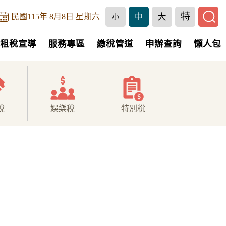
特
大
民國115年 8月8日 星期六
中
小
租稅宣導
服務專區
繳稅管道
申辦查詢
懶人包
稅
娛樂稅
特別稅