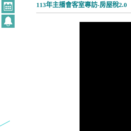
113年主播會客室專訪-房屋稅2.0