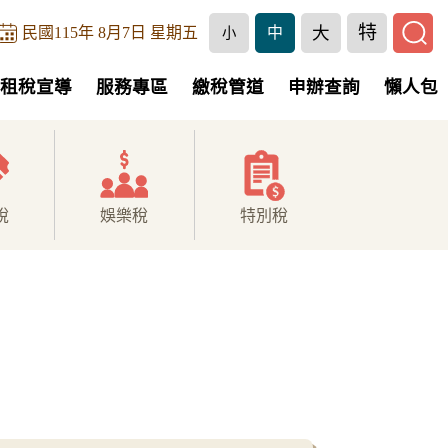
特
大
民國115年 8月7日 星期五
中
小
租稅宣導
服務專區
繳稅管道
申辦查詢
懶人包
稅
娛樂稅
特別稅