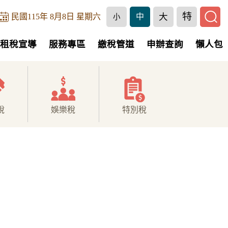
特
大
民國115年 8月8日 星期六
中
小
租稅宣導
服務專區
繳稅管道
申辦查詢
懶人包
稅
娛樂稅
特別稅