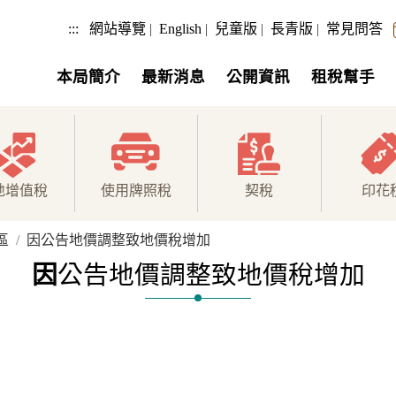
:::
網站導覽
|
English
|
兒童版
|
長青版
|
常見問答
本局簡介
最新消息
公開資訊
租稅幫手
地增值稅
使用牌照稅
契稅
印花
區
因公告地價調整致地價稅增加
因
公告地價調整致地價稅增加