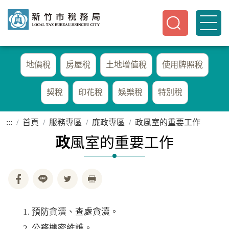
地價稅
房屋稅
土地增值稅
使用牌照稅
契稅
印花稅
娛樂稅
特別稅
:::
首頁
服務專區
廉政專區
政風室的重要工作
政
風室的重要工作
預防貪瀆、查處貪瀆。
公務機密維護。