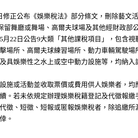
0日修正公布《娛樂稅法》部分條文，刪除藝文活
僅保留舞廳或舞場、高爾夫球場及其他經財政部
5月22日公告9大類「其他課稅項目」，包含
擊場所、高爾夫球練習場所、動力車輛駕駛場
及具娛樂性之水上或空中動力設施等，均納入
設施或活動並收取票價或費用供人娛樂者，均
續。若未依規定辦理娛樂稅籍登記及代徵報繳手續
為代徵、短徵、短報或匿報娛樂稅者，除追繳所
僥倖。