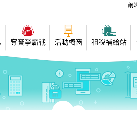
:::
網
息
奪寶爭霸戰
活動櫥窗
租稅補給站