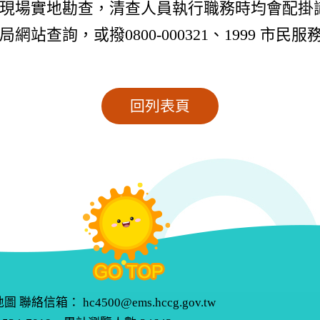
現場實地勘查，清查人員執行職務時均會配掛
站查詢，或撥0800-000321、1999 市
回列表頁
地圖
聯絡信箱：
hc4500@ems.hccg.gov.tw