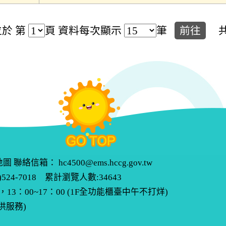
於 第
頁
資料每次顯示
筆
前往
地圖
聯絡信箱：
hc4500@ems.hccg.gov.tw
524-7018 累計瀏覽人數:34643
13：00~17：00 (1F全功能櫃臺中午不打烊)
提供服務)