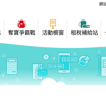
:::
網
息
奪寶爭霸戰
活動櫥窗
租稅補給站