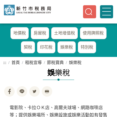
地價稅
房屋稅
土地增值稅
使用牌照稅
契稅
印花稅
娛樂稅
特別稅
:::
首頁
租稅宣導
節稅寶典
娛樂稅
娛
樂稅
電影院、卡拉ＯＫ店、高爾夫球場、網路咖啡店
等；提供娛樂場所、娛樂設施或娛樂活動如有發售