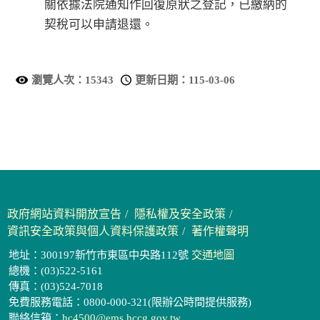
關依據法院通知作回復原狀之登記，已繳納的
契稅可以申請退還。
瀏覽人次：
15343
更新日期：
115-03-06
政府網站資料開放宣告
隱私權及安全政策
資訊安全政策與個人資料保護政策
著作權聲明
地址：300197新竹市東區中央路112號
交通地圖
總機：(03)522-5161
傳真：(03)524-7018
免費服務電話：0800-000-321(限辦公時間提供服務)
聯絡信箱：
hc4500@ems.hccg.gov.tw