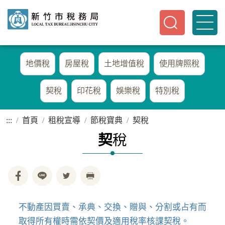
地價稅
房屋稅
土地增值稅
使用牌照稅
契稅
印花稅
娛樂稅
特別稅
:::
首頁
租稅宣導
節稅寶典
契稅
契
稅
不動產因買賣、承典、交換、贈與、分割或占有而
取得所有權時需依契價及適用稅率核課契稅。