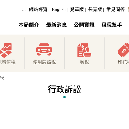
:::
網站導覽
|
English
|
兒童版
|
長青版
|
常見問答
本局簡介
最新消息
公開資訊
租稅幫手
地增值稅
使用牌照稅
契稅
印花
訟
行
政訴訟