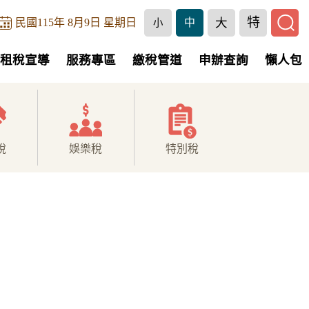
特
大
民國115年 8月9日 星期日
中
小
租稅宣導
服務專區
繳稅管道
申辦查詢
懶人包
稅
娛樂稅
特別稅