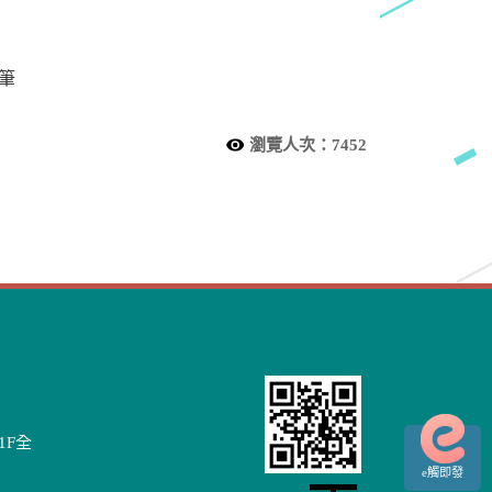
筆
瀏覽人次：
7452
1F全
e觸即發