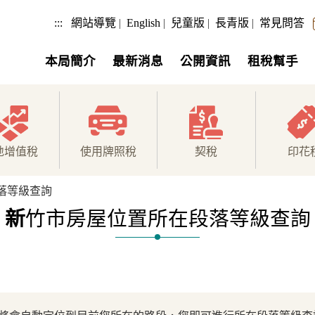
:::
網站導覽
|
English
|
兒童版
|
長青版
|
常見問答
本局簡介
最新消息
公開資訊
租稅幫手
地增值稅
使用牌照稅
契稅
印花
落等級查詢
新
竹市房屋位置所在段落等級查詢