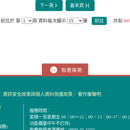
下一頁
最末頁
前位於 第
頁
資料每次顯示
筆
前往
共有
560
資訊安全政策與個人資料保護政策
著作權聲明
圖
服務時間：
星期一至星期五 08：00～12：00，13：00~17：00 (
功能櫃臺中午不打烊)
服務)
免費檢舉貪瀆專線：0800-35-1507