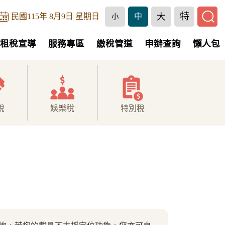
特
大
民國115年 8月9日 星期日
中
小
租稅宣導
服務專區
繳稅管道
申辦查詢
懶人包
稅
娛樂稅
特別稅