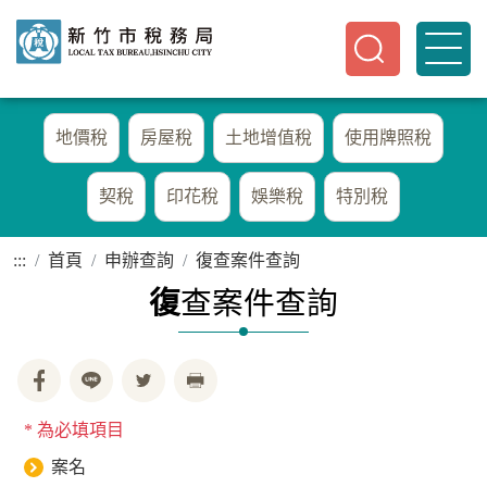
地價稅
房屋稅
土地增值稅
使用牌照稅
契稅
印花稅
娛樂稅
特別稅
:::
首頁
申辦查詢
復查案件查詢
復
查案件查詢
* 為必填項目
案名