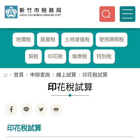
地價稅
房屋稅
土地增值稅
使用牌照稅
契稅
印花稅
娛樂稅
特別稅
:::
首頁
申辦查詢
線上試算
印花稅試算
印
花稅試算
印花稅試算