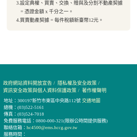
3.設定典權、買賣、交換、贈與及分割不動產契據
= 憑證金額 x 千分之一。
4.買賣動產契據 = 每件稅額新臺幣12元。
政府網站資料開放宣告
隱私權及安全政策
資訊安全政策與個人資料保護政策
著作權聲明
地址：300197新竹市東區中央路112號
交通地圖
總機：(03)522-5161
傳真：(03)524-7018
免費服務電話：0800-000-321(限辦公時間提供服務)
聯絡信箱：
hc4500@ems.hccg.gov.tw
服務時間：