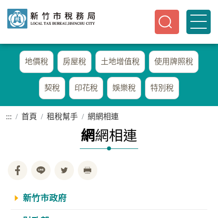
地價稅
房屋稅
土地增值稅
使用牌照稅
契稅
印花稅
娛樂稅
特別稅
:::
首頁
租稅幫手
網網相連
網
網相連
新竹市政府