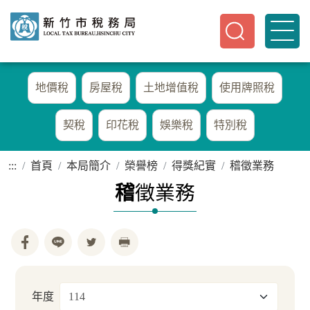
地價稅
房屋稅
土地增值稅
使用牌照稅
契稅
印花稅
娛樂稅
特別稅
:::
首頁
本局簡介
榮譽榜
得獎紀實
稽徵業務
稽
徵業務
年度