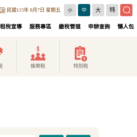
特
大
民國115年 8月7日 星期五
中
小
租稅宣導
服務專區
繳稅管道
申辦查詢
懶人包
稅
娛樂稅
特別稅