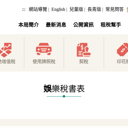
:::
網站導覽
|
English
|
兒童版
|
長青版
|
常見問答
本局簡介
最新消息
公開資訊
租稅幫手
地增值稅
使用牌照稅
契稅
印花
娛
樂稅書表