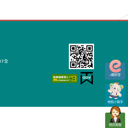
1F全
e觸即發
地稅小幫手
視訊客服