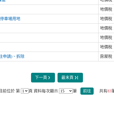
地價稅
、停車場用地
地價稅
地價稅
地價稅
地價稅
住申請)、拆除
房屋稅
下一頁
最末頁
目前位於 第
頁
資料每次顯示
筆
前往
共有
83