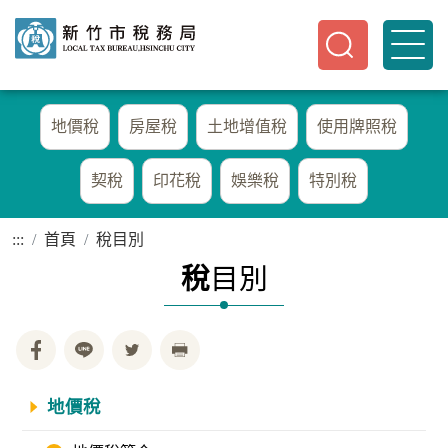
地價稅
房屋稅
土地增值稅
使用牌照稅
契稅
印花稅
娛樂稅
特別稅
:::
首頁
稅目別
稅
目別
地價稅