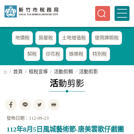
地價稅
房屋稅
土地增值稅
使用牌照稅
契稅
印花稅
娛樂稅
特別稅
:::
首頁
租稅宣導
活動剪輯
活動剪影
活
動剪影
發佈日期：112-09-23
112年8月5日風城藝術節-唐美雲歌仔戲團