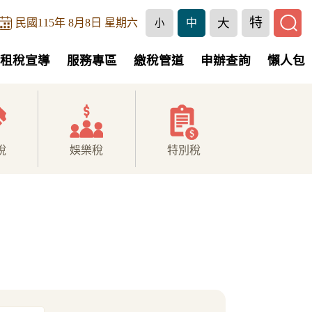
特
大
民國115年 8月8日 星期六
中
小
租稅宣導
服務專區
繳稅管道
申辦查詢
懶人包
稅
娛樂稅
特別稅