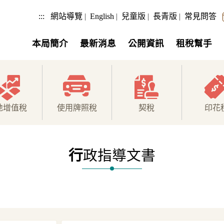
:::
網站導覽
|
English
|
兒童版
|
長青版
|
常見問答
本局簡介
最新消息
公開資訊
租稅幫手
地增值稅
使用牌照稅
契稅
印花
行
政指導文書