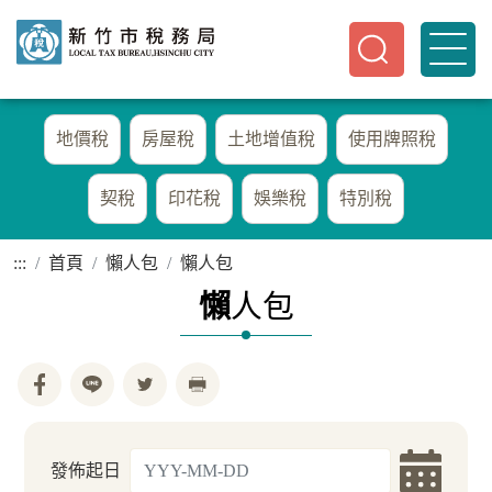
地價稅
房屋稅
土地增值稅
使用牌照稅
契稅
印花稅
娛樂稅
特別稅
:::
首頁
懶人包
懶人包
懶
人包
發佈起日