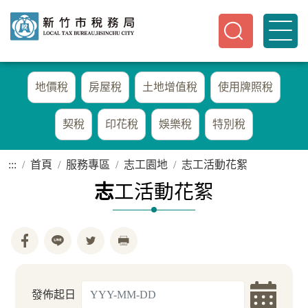
地價稅
房屋稅
土地增值稅
使用牌照稅
契稅
印花稅
娛樂稅
特別稅
:::
首頁
服務專區
志工園地
志工活動花絮
志
工活動花絮
發佈起日