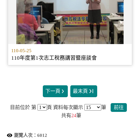
110-05-25
110年度第1次志工稅務講習暨座談會
下一頁
最末頁
目前位於 第
頁
資料每次顯示
筆
前往
共有
24
筆
瀏覽人次：
6012