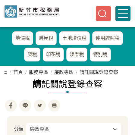
地價稅
房屋稅
土地增值稅
使用牌照稅
契稅
印花稅
娛樂稅
特別稅
:::
首頁
服務專區
廉政專區
請託關說登錄查察
請
託關說登錄查察
分類