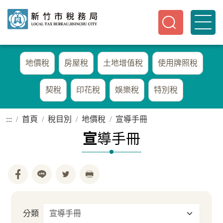
地價稅
房屋稅
土地增值稅
使用牌照稅
契稅
印花稅
娛樂稅
特別稅
:::
首頁
稅目別
地價稅
宣導手冊
宣
導手冊
分類