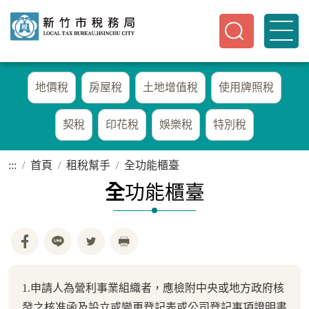
地價稅
房屋稅
土地增值稅
使用牌照稅
契稅
印花稅
娛樂稅
特別稅
:::
首頁
租稅幫手
全功能櫃臺
全
功能櫃臺
1.申請人為營利事業組織者，應檢附中央或地方政府核
發之核准函及設立或變更登記表或公司登記事項證明書